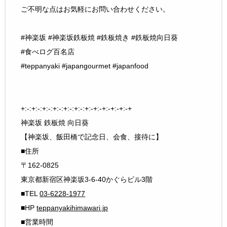
ご不明な点はお気軽にお問い合わせください。
#神楽坂 #神楽坂鉄板焼 #鉄板焼き #鉄板焼向日葵
#食べログ百名店
#teppanyaki #japangourmet #japanfood
+:-:+:-:+:-:+:-:+:-:+:-:+:-+:-+:-+:-+:-+
神楽坂 鉄板焼 向日葵
【神楽坂、飯田橋で記念日、会食、接待に】
■住所
〒162-0825
東京都新宿区神楽坂3-6-40かぐらビル3階
■TEL
03-6228-1977
■HP
teppanyakihimawari.jp
■営業時間