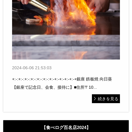
2024-06-06 21:53:03
+:-:+:-:+:-:+:-:+:-:+:-:+:-+:-+:-+:-+:-+銀座 鉄板焼 向日葵
【銀座で記念日、会食、接待に】■住所〒10...
続きを見る
【食べログ百名店2024】